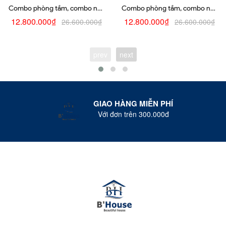
Combo phòng tắm, combo nhà
Combo phòng tắm, combo nhà
tắm, trọn bộ thiết bị vệ sinh
tắm, trọn bộ thiết bị vệ sinh
12.800.000₫
12.800.000₫
26.600.000₫
26.600.000₫
phòng tắm 215
phòng tắm 214
prev
next
GIAO HÀNG MIỄN PHÍ
Với đơn trên 300.000đ