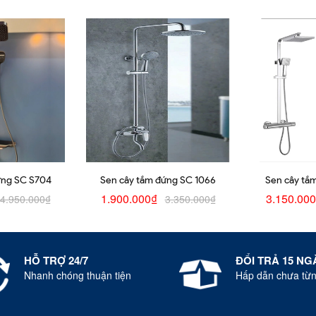
ứng SC S704
Sen cây tắm đứng SC 1066
Sen cây tắ
1.900.000₫
3.150.00
4.950.000₫
3.350.000₫
HỖ TRỢ 24/7
ĐỔI TRẢ 15 NG
Nhanh chóng thuận tiện
Hấp dẫn chưa từn