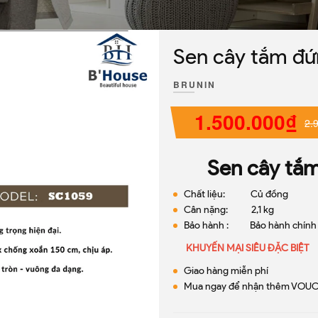
Sen cây tắm đ
BRUNIN
1.500.000₫
2.
Sen cây tắm 
Chất liệu: Củ đồng
Cân nặng: 2,1 kg
Bảo hành : Bảo hành chính
KHUYẾN MẠI SIÊU ĐẶC BIỆT
Giao hàng miễn phí
Mua ngay để nhận thêm VOUC