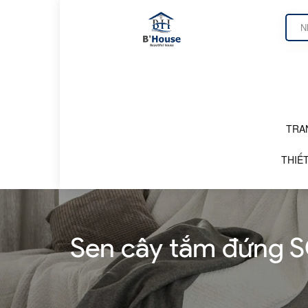
TRA
DANH MỤC SẢN PHẨM
THIẾT
Sen cây tắm đứng 