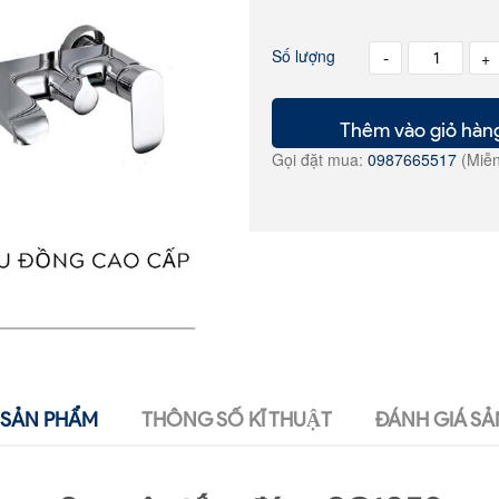
Số lượng
-
+
Thêm vào giỏ hàn
Gọi đặt mua:
0987665517
(Miễn
SẢN PHẨM
THÔNG SỐ KĨ THUẬT
ĐÁNH GIÁ SẢ