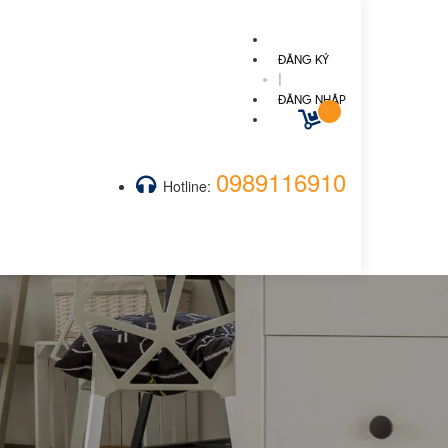
ĐĂNG KÝ
|
ĐĂNG NHẬP
0989116910
Hotline: