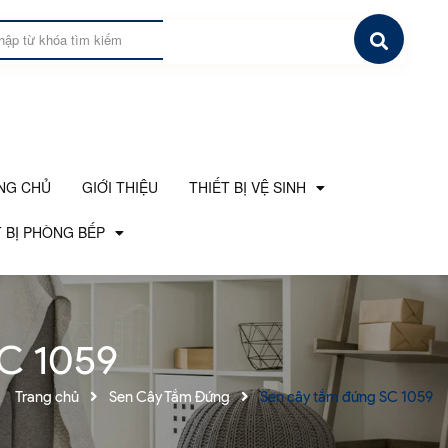
NG CHỦ
GIỚI THIỆU
THIẾT BỊ VỆ SINH
 BỊ PHÒNG BẾP
SC 1059
Trang chủ
Sen Cây Tắm Đứng
Sen cây tắm đứng SC 1059