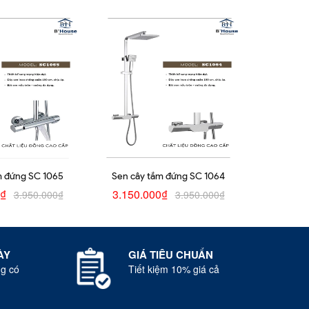
m đứng SC 1065
Sen cây tắm đứng SC 1064
0₫
3.150.000₫
3.950.000₫
3.950.000₫
ÀY
GIÁ TIÊU CHUẨN
g có
Tiết kiệm 10% giá cả