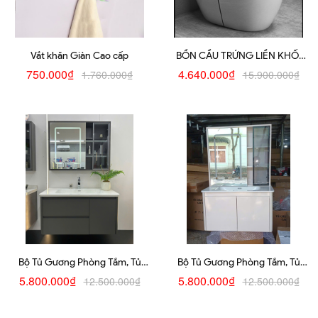
Vắt khăn Giàn Cao cấp
BỒN CẦU TRỨNG LIỀN KHỐI
BC 8013B
750.000₫
4.640.000₫
1.760.000₫
15.900.000₫
Bộ Tủ Gương Phòng Tắm, Tủ
Bộ Tủ Gương Phòng Tắm, Tủ
Lavabo Đẹp T14
Lavabo Đẹp T12
5.800.000₫
5.800.000₫
12.500.000₫
12.500.000₫