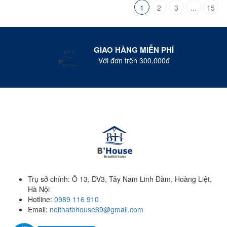
1
2
3
...
15
GIAO HÀNG MIỄN PHÍ
Với đơn trên 300.000đ
Trụ sở chính: Ô 13, DV3, Tây Nam Linh Đàm, Hoàng Liệt,
Hà Nội
Hotline:
0989 116 910
Email:
noithatbhouse89@gmail.com