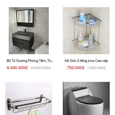
Bộ Tủ Gương Phòng Tắm, Tủ
Kệ Góc 2 tầng inox Cao cấp
Lavabo Đẹp, Tủ Lavabo Phòng
6.400.000₫
750.000₫
16.500.000₫
1.580.000₫
Tắm 1