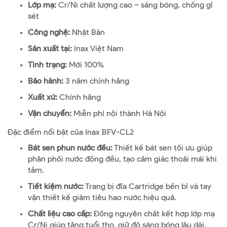
Lớp mạ:
Cr/Ni chất lượng cao – sáng bóng, chống gỉ
sét
Công nghệ:
Nhật Bản
Sản xuất tại:
Inax Việt Nam
Tình trạng:
Mới 100%
Bảo hành:
3 năm chính hãng
Xuất xứ:
Chính hãng
Vận chuyển:
Miễn phí nội thành Hà Nội
Đặc điểm nổi bật của Inax BFV-CL2
Bát sen phun nước đều:
Thiết kế bát sen tối ưu giúp
phân phối nước đồng đều, tạo cảm giác thoải mái khi
tắm.
Tiết kiệm nước:
Trang bị đĩa Cartridge bền bỉ và tay
vặn thiết kế giảm tiêu hao nước hiệu quả.
Chất liệu cao cấp:
Đồng nguyên chất kết hợp lớp mạ
Cr/Ni giúp tăng tuổi thọ, giữ độ sáng bóng lâu dài.