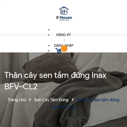
ĐĂNG KÝ
|
ĐĂNG NHẬP
Thân cây sen tắm đứng Inax
BFV-CL2
Trang chủ
Sen Cây Tắm Đứng
Thân cây sen tắm đứng
Inax BFV-CL2