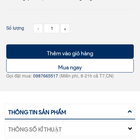
Số lượng
-
+
Thêm vào giỏ hàng
Mua ngay
Gọi đặt mua:
0987665517
(Miễn phí, 8-21h cả T7,CN)
THÔNG TIN SẢN PHẨM
THÔNG SỐ KĨ THUẬT