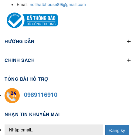
Email:
noithatbhouse89@gmail.com
HƯỚNG DẪN
CHÍNH SÁCH
TỔNG ĐÀI HỖ TRỢ
0989116910
NHẬN TIN KHUYẾN MÃI
Đăng ký