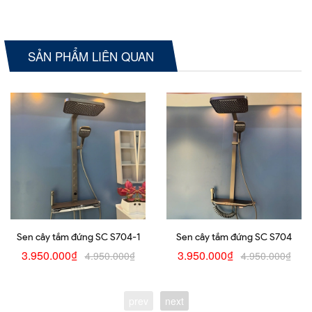
SẢN PHẨM LIÊN QUAN
Sen cây tắm đứng SC S704-1
Sen cây tắm đứng SC S704
3.950.000₫
3.950.000₫
4.950.000₫
4.950.000₫
prev
next