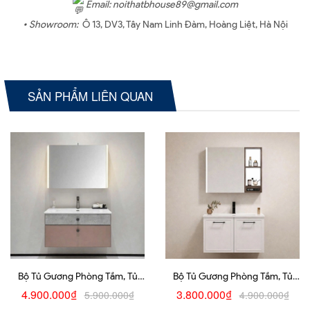
Email: noithatbhouse89@gmail.com
• Showroom:
Ô 13, DV3, Tây Nam Linh Đàm, Hoàng Liệt, Hà Nội
SẢN PHẨM LIÊN QUAN
Bộ Tủ Gương Phòng Tắm, Tủ
Bộ Tủ Gương Phòng Tắm, Tủ
Lavabo Đẹp, Tủ Lavabo Phòng
Lavabo Đẹp, Tủ Lavabo Phòng
4.900.000₫
3.800.000₫
5.900.000₫
4.900.000₫
Tắm 605
Tắm 254