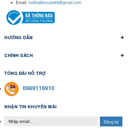
Email:
noithatbhouse89@gmail.com
HƯỚNG DẪN
CHÍNH SÁCH
TỔNG ĐÀI HỖ TRỢ
0989116910
NHẬN TIN KHUYẾN MÃI
Đăng ký