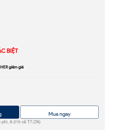
C BIỆT
HER giảm giá
g
Mua ngay
 phí, 8-21h cả T7,CN)