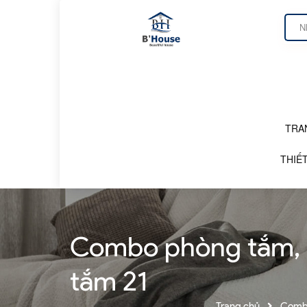
TRA
DANH MỤC SẢN PHẨM
THIẾT
Combo phòng tắm, c
tắm 21
Trang chủ
Combo