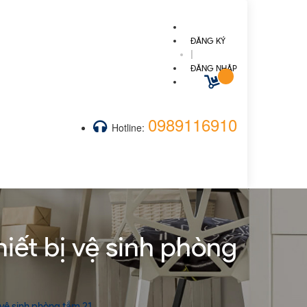
ĐĂNG KÝ
|
ĐĂNG NHẬP
0989116910
Hotline:
ết bị vệ sinh phòng
vệ sinh phòng tắm 21