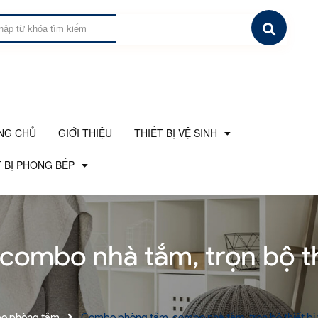
NG CHỦ
GIỚI THIỆU
THIẾT BỊ VỆ SINH
 BỊ PHÒNG BẾP
ombo nhà tắm, trọn bộ thi
 phòng tắm
Combo phòng tắm, combo nhà tắm, trọn bộ thiết bị 