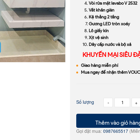
Vòi rửa mặt lavabo V 2532
Vắt khăn giàn
Kệ thẳng 2 tầng
Gương LED tròn xoáy
Lô giấy kín
Xịt vệ sinh
Dây cấp nước và bộ xả
KHUYẾN MẠI SIÊU ĐẶ
Giao hàng miễn phí
Mua ngay để nhận thêm VOUC
Số lượng
-
+
Thêm vào giỏ hàn
Gọi đặt mua:
0987665517
(Miễn