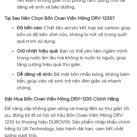
tiết kiệm không gian cho phòng tắm, đồng thời dễ
dàng vệ sinh và bảo dưỡng.
Tại Sao Nên Chọn Bồn Ovan Viền Mỏng DRV-1235?
Độ bền cao:
Chất liệu acrylic kết hợp sợi carbon giúp
bồn có độ bền vĩnh cửu, không lo nứt vỡ trong suốt
quá trình sử dụng.
Giữ nhiệt hiệu quả:
Bạn có thể yên tâm ngâm mình
trong nước ấm lâu mà không lo nước bị nguội, giúp
tăng cường hiệu quả thư giãn.
Dễ dàng vệ sinh:
Bề mặt bồn nhẵn bóng, không bám
bẩn, giúp việc vệ sinh trở nên đơn giản và nhanh
chóng.
Đặt Mua Bồn Ovan Viền Mỏng DRV-1235 Chính Hãng
Để nâng cấp không gian sống và mang đến sự thư giãn tối
ưu, đừng bỏ lỡ cơ hội sở hữu Bồn Ovan Viền Mỏng DRV-
1235 từ thương hiệu DUROVIN. Sản phẩm nhập khẩu chính
hãng từ UK Technology, bảo hành dài hạn, cam kết chất
lượng vượt trội.