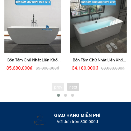
Bồn Tắm Chữ Nhật Liền Khối
Bồn Tắm Chữ Nhật Liền Khối
DRV-1219
DRV-2229
35.680.000₫
34.180.000₫
69.000.000₫
63.000.000₫
prev
next
GIAO HÀNG MIỄN PHÍ
Với đơn trên 300.000đ