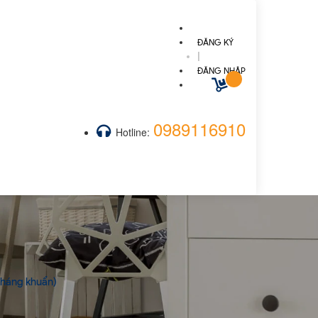
ĐĂNG KÝ
|
ĐĂNG NHẬP
0989116910
Hotline:
Kháng khuẩn)