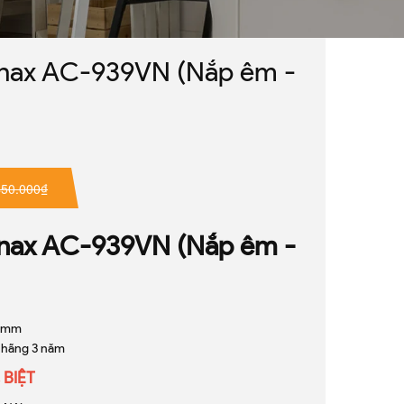
 Inax AC-939VN (Nắp êm -
450.000₫
 Inax AC-939VN (Nắp êm -
5 mm
 hãng 3 năm
 BIỆT