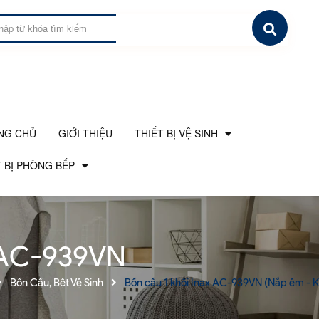
NG CHỦ
GIỚI THIỆU
THIẾT BỊ VỆ SINH
 BỊ PHÒNG BẾP
x AC-939VN
Bồn Cầu, Bệt Vệ Sinh
Bồn cầu 1 khối Inax AC-939VN (Nắp êm - 