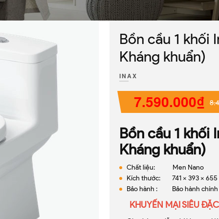
Bồn cầu 1 khối
Kháng khuẩn)
INAX
7.590.000₫
8.
Bồn cầu 1 khối
Kháng khuẩn)
Chất liệu: Men Nano
Kích thước: 741 x 393 x 65
Bảo hành : Bảo hành chính
KHUYẾN MẠI SIÊU ĐẶC