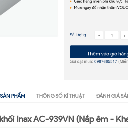
Giao hàng miễn phí khu vực H
Mua ngay để nhận thêm VOUC
Số lượng
-
+
Thêm vào giỏ hàn
Gọi đặt mua:
0987665517
(Miễn
SẢN PHẨM
THÔNG SỐ KĨ THUẬT
ĐÁNH GIÁ SẢ
 khối Inax AC-939VN (Nắp êm - Kh