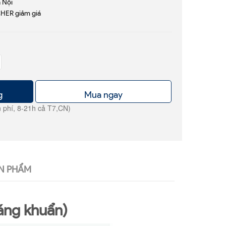
à Nội
HER giảm giá
g
Mua ngay
 phí, 8-21h cả T7,CN)
N PHẨM
áng khuẩn)