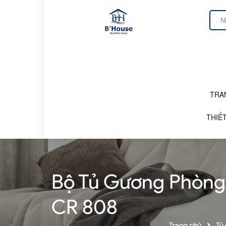
TRA
DANH MỤC SẢN PHẨM
THIẾT
Bộ Tủ Gương Phòng 
CR 808
Trang chủ
Tủ