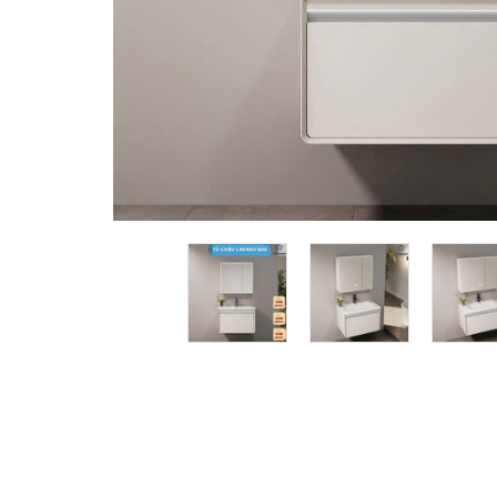
prev
next