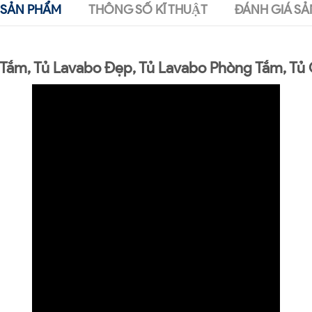
SẢN PHẨM
THÔNG SỐ KĨ THUẬT
ĐÁNH GIÁ SẢ
Tắm, Tủ Lavabo Đẹp, Tủ Lavabo Phòng Tắm, Tủ 