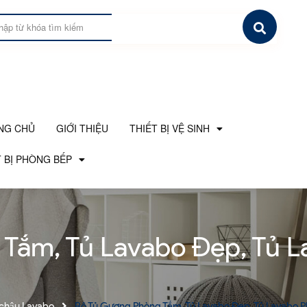
NG CHỦ
GIỚI THIỆU
THIẾT BỊ VỆ SINH
 BỊ PHÒNG BẾP
Tắm, Tủ Lavabo Đẹp, Tủ 
 chậu Lavabo
Bộ Tủ Gương Phòng Tắm, Tủ Lavabo Đẹp, Tủ Lavabo 