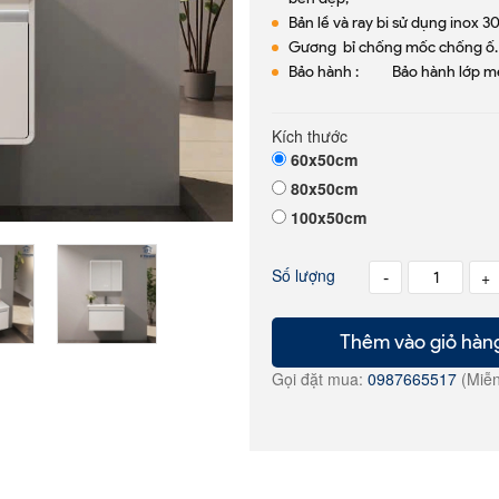
Bản lề và ray bi sử dụng inox 3
Gương bỉ chống mốc chống ố.
Bảo hành : Bảo hành lớp m
Kích thước
60x50cm
80x50cm
100x50cm
Số lượng
-
+
Thêm vào giỏ hàn
Gọi đặt mua:
0987665517
(Miễn