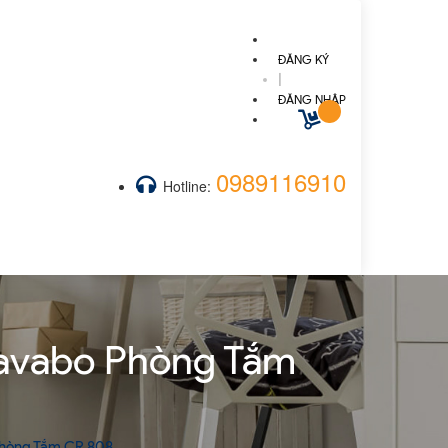
ĐĂNG KÝ
|
ĐĂNG NHẬP
0989116910
Hotline:
Lavabo Phòng Tắm
Phòng Tắm CR 808