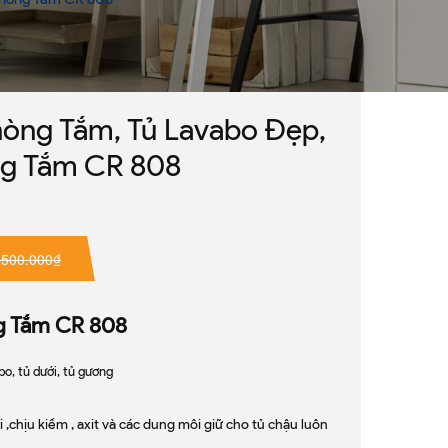
òng Tắm, Tủ Lavabo Đẹp,
ng Tắm CR 808
.500.000₫
g Tắm CR 808
o, tủ dưới, tủ gương
,chịu kiềm , axit và các dung môi giữ cho tủ chậu luôn