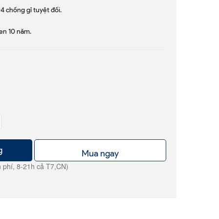
04 chống gỉ tuyệt đối.
en 10 năm.
g
Mua ngay
 phí, 8-21h cả T7,CN)