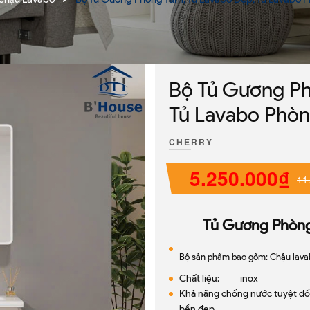
Bộ Tủ Gương Ph
Tủ Lavabo Phò
CHERRY
5.250.000₫
11
Tủ Gương Phòn
Bộ sản phẩm bao gồm: Chậu lavab
Chất liệu: inox
Khả năng chống nước tuyệt đối 
bền đẹp,