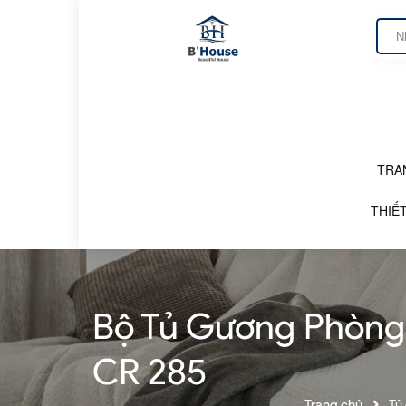
TRA
DANH MỤC SẢN PHẨM
THIẾT
Bộ Tủ Gương Phòng 
CR 285
Trang chủ
Tủ