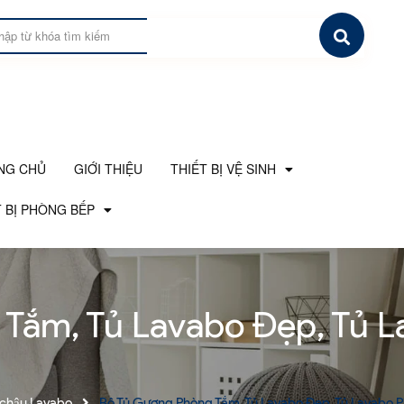
NG CHỦ
GIỚI THIỆU
THIẾT BỊ VỆ SINH
 BỊ PHÒNG BẾP
Tắm, Tủ Lavabo Đẹp, Tủ 
 chậu Lavabo
Bộ Tủ Gương Phòng Tắm, Tủ Lavabo Đẹp, Tủ Lavabo 