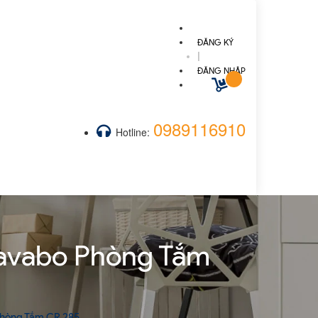
ĐĂNG KÝ
|
ĐĂNG NHẬP
0989116910
Hotline:
Lavabo Phòng Tắm
Phòng Tắm CR 285