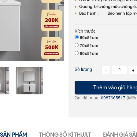
Gương bỉ chống mốc chống ố.
Bảo hành : Bảo hành lớp m
Kích thước
60x51cm
70x51cm
80x51cm
Số lượng
-
+
Thêm vào giỏ hàn
Gọi đặt mua:
0987665517
(Miễn
SẢN PHẨM
THÔNG SỐ KĨ THUẬT
ĐÁNH GIÁ SẢ