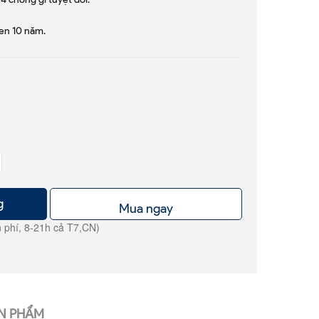
en 10 năm.
g
Mua ngay
 phí, 8-21h cả T7,CN)
N PHẨM