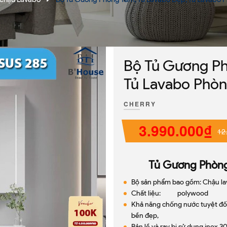
Bộ Tủ Gương Ph
Tủ Lavabo Phò
CHERRY
3.990.000₫
12
Tủ Gương Phòn
Bộ sản phẩm bao gồm: Chậu lav
Chất liệu: polywood
Khả năng chống nước tuyệt đối 
bền đẹp,
Bản lề và ray bi sử dụng inox 3