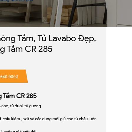
òng Tắm, Tủ Lavabo Đẹp,
ng Tắm CR 285
.640.000₫
g Tắm CR 285
abo, tủ dưới, tủ gương
,chịu kiềm , axit và các dung môi giữ cho tủ chậu luôn
04 chống gỉ tuyệt đối.