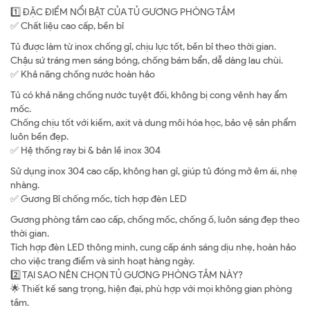
1️⃣ ĐẶC ĐIỂM NỔI BẬT CỦA TỦ GƯƠNG PHÒNG TẮM
✅ Chất liệu cao cấp, bền bỉ
Tủ được làm từ inox chống gỉ, chịu lực tốt, bền bỉ theo thời gian.
Chậu sứ tráng men sáng bóng, chống bám bẩn, dễ dàng lau chùi.
✅ Khả năng chống nước hoàn hảo
Tủ có khả năng chống nước tuyệt đối, không bị cong vênh hay ẩm
mốc.
Chống chịu tốt với kiềm, axit và dung môi hóa học, bảo vệ sản phẩm
luôn bền đẹp.
✅ Hệ thống ray bi & bản lề inox 304
Sử dụng inox 304 cao cấp, không han gỉ, giúp tủ đóng mở êm ái, nhẹ
nhàng.
✅ Gương Bỉ chống mốc, tích hợp đèn LED
Gương phòng tắm cao cấp, chống mốc, chống ố, luôn sáng đẹp theo
thời gian.
Tích hợp đèn LED thông minh, cung cấp ánh sáng dịu nhẹ, hoàn hảo
cho việc trang điểm và sinh hoạt hàng ngày.
2️⃣ TẠI SAO NÊN CHỌN TỦ GƯƠNG PHÒNG TẮM NÀY?
🌟 Thiết kế sang trọng, hiện đại, phù hợp với mọi không gian phòng
tắm.