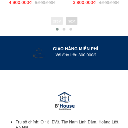
Lavabo Đẹp, Tủ Lavabo Phòng
Lavabo Đẹp, Tủ Lavabo Phòng
4.900.000₫
3.800.000₫
5.900.000₫
4.900.000₫
Tắm 605
Tắm 254
prev
next
GIAO HÀNG MIỄN PHÍ
Với đơn trên 300.000đ
Trụ sở chính: Ô 13, DV3, Tây Nam Linh Đàm, Hoàng Liệt,
Hà Nội