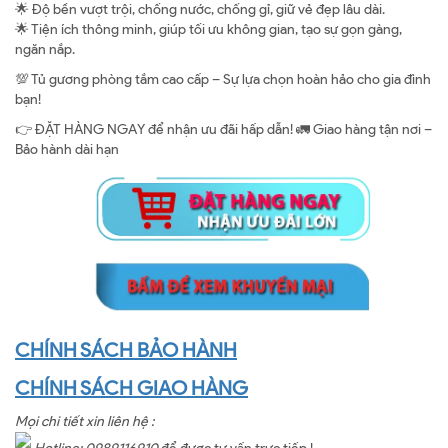
🌟 Độ bền vượt trội, chống nước, chống gỉ, giữ vẻ đẹp lâu dài.
🌟 Tiện ích thông minh, giúp tối ưu không gian, tạo sự gọn gàng,
ngăn nắp.
💯 Tủ gương phòng tắm cao cấp – Sự lựa chọn hoàn hảo cho gia đình
bạn!
👉 ĐẶT HÀNG NGAY để nhận ưu đãi hấp dẫn! 🚛 Giao hàng tận nơi –
Bảo hành dài hạn
CHÍNH SÁCH BẢO HÀNH
CHÍNH SÁCH GIAO HÀNG
Mọi chi tiết xin liên hệ :