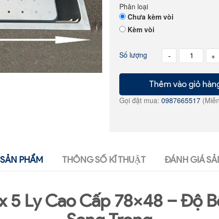
Phân loại
Chưa kèm vòi
Kèm vòi
Số lượng
-
+
Thêm vào giỏ hàn
Gọi đặt mua:
0987665517
(Miễn
SẢN PHẨM
THÔNG SỐ KĨ THUẬT
ĐÁNH GIÁ SẢ
x 5 Ly Cao Cấp 78x48 – Độ Bền