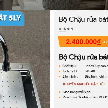
Bộ Chậu rửa ba
BRUNIN
2.400.000₫
4.
Bộ Chậu rửa ba
Chất liệu: innox 5 ly cao 
Kích thước: 78x48
Bảo hành : Bảo hành chính 
KHUYẾN MẠI SIÊU ĐẶC BIỆT
Giao hàng miễn phí
Mua ngay để nhận thêm VOUC