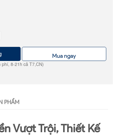
g
Mua ngay
 phí, 8-21h cả T7,CN)
N PHẨM
 Vượt Trội, Thiết Kế