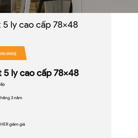
́t 5 ly cao cấp 78x48
800.000₫
́t 5 ly cao cấp 78x48
cấp
hãng 3 năm
HER giảm giá