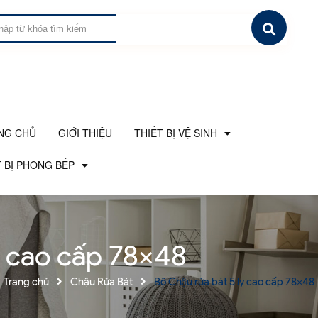
NG CHỦ
GIỚI THIỆU
THIẾT BỊ VỆ SINH
 BỊ PHÒNG BẾP
ly cao cấp 78x48
Trang chủ
Chậu Rửa Bát
Bộ Chậu rửa bát 5 ly cao cấp 78x48