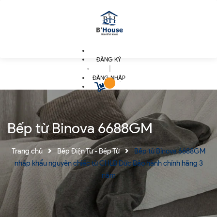
ĐĂNG KÝ
|
ĐĂNG NHẬP
Bếp từ Binova 6688GM
Trang chủ
Bếp Điện Từ - Bếp Từ
Bếp từ Binova 6688GM
nhập khẩu nguyên chiếc từ CHLB Đức Bảo hành chính hãng 3
năm