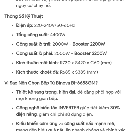
nguy cơ cháy nổ.
Thông Số Kỹ Thuật
Điện áp
: 220-240V/50-60Hz
Tổng công suất
: 4400W
Công suất lò trái
: 2000W -
Booster 2200W
Công suất lò phải
: 2000W -
Booster 2200W
Kích thước mặt kính
: R730 x S420 x C60 (mm)
Kích thước khoét đá
: R685 x S385 (mm)
Vì Sao Nên Chọn Bếp Từ Binova BI-6688GM?
Thiết kế sang trọng, hiện đại
, dễ dàng phối hợp với
mọi không gian bếp.
Công nghệ biến tần INVERTER
giúp tiết kiệm
30%
điện năng
, giảm chi phí sử dụng điện.
Điều khiển cảm ứng
và
công suất nấu mạnh mẽ
,
mang đến hiệu quả nấu ăn nhanh chóng và chính xác.