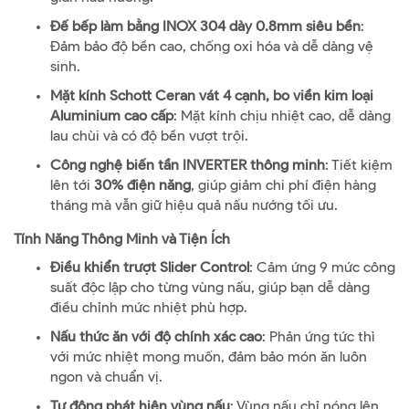
Đế bếp làm bằng INOX 304 dày 0.8mm siêu bền
:
Đảm bảo độ bền cao, chống oxi hóa và dễ dàng vệ
sinh.
Mặt kính Schott Ceran vát 4 cạnh, bo viền kim loại
Aluminium cao cấp
: Mặt kính chịu nhiệt cao, dễ dàng
lau chùi và có độ bền vượt trội.
Công nghệ biến tần INVERTER thông minh
: Tiết kiệm
lên tới
30% điện năng
, giúp giảm chi phí điện hàng
tháng mà vẫn giữ hiệu quả nấu nướng tối ưu.
Tính Năng Thông Minh và Tiện Ích
Điều khiển trượt Slider Control
: Cảm ứng 9 mức công
suất độc lập cho từng vùng nấu, giúp bạn dễ dàng
điều chỉnh mức nhiệt phù hợp.
Nấu thức ăn với độ chính xác cao
: Phản ứng tức thì
với mức nhiệt mong muốn, đảm bảo món ăn luôn
ngon và chuẩn vị.
Tự động phát hiện vùng nấu
: Vùng nấu chỉ nóng lên