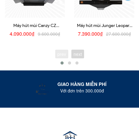
Máy hút mùi Canzy CZ
Máy hút mùi Junger Leopard
D70SMART
HRJ-702L
4.090.000₫
7.390.000₫
9.600.000₫
27.600.000₫
prev
next
GIAO HÀNG MIỄN PHÍ
Với đơn trên 300.000đ