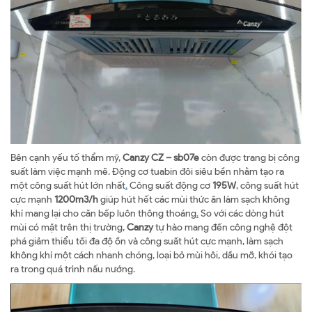
Bên cạnh yếu tố thẩm mỹ,
Canzy CZ – sb07e
còn được trang bị công
suất làm việc mạnh mẽ. Động cơ tuabin đôi siêu bền nhằm tạo ra
một công suất hút lớn nhất
.
Công suất động cơ
195W
, công suất hút
cực mạnh
1200m3/h
giúp hút hết các mùi thức ăn làm sạch không
khí mang lại cho căn bếp luôn thông thoáng
.
So với các dòng hút
mùi có mặt trên thị trường,
Canzy
tự hào mang đến công nghệ đột
phá giảm thiểu tối đa độ ồn và công suất hút cực mạnh, làm sạch
không khí một cách nhanh chóng
,
loại bỏ mùi hôi, dầu mỡ
,
khói tạo
ra trong quá trình nấu nướng.