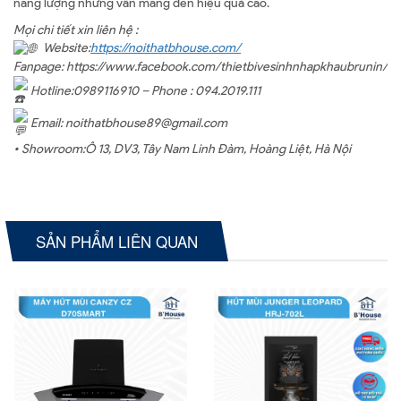
năng lượng nhưng vẫn mang đến hiệu quả cao.
Mọi chi tiết xin liên hệ :
Website:
https://noithatbhouse.com/
Fanpage: https://www.facebook.com/thietbivesinhnhapkhaubrunin/
Hotline:0989116910 – Phone : 094.2019.111
Email: noithatbhouse89@gmail.com
• Showroom:Ô 13, DV3, Tây Nam Linh Đàm, Hoàng Liệt, Hà Nội
SẢN PHẨM LIÊN QUAN