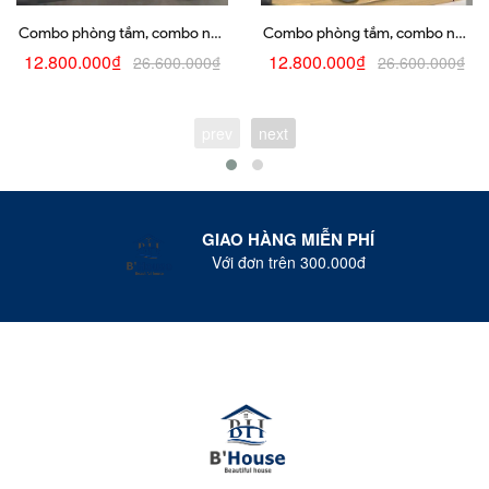
Combo phòng tắm, combo nhà
Combo phòng tắm, combo nhà
tắm, trọn bộ thiết bị vệ sinh
tắm, trọn bộ thiết bị vệ sinh
12.800.000₫
12.800.000₫
26.600.000₫
26.600.000₫
phòng tắm 215
phòng tắm 214
prev
next
GIAO HÀNG MIỄN PHÍ
Với đơn trên 300.000đ