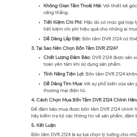
Không Gian Tắm Thoải Mái
: Với thiết kế g
căng thẳng.
Tiết Kiệm Chi Phí
: Mặc dù có mức giá hợp 
tiết kiệm chi phí hiệu quả cho những ai mu
Dễ Dàng Lắp Đặt
: Bồn tắm DVR 2124 có thiế
3. Tại Sao Nên Chọn Bồn Tắm DVR 2124?
Chất Lượng Đảm Bảo
: DVR 2124 được sản x
toàn yên tâm khi sử dụng sản phẩm.
Tính Năng Tiện Lợi
: Bồn tắm DVR 2124 không
Dễ Dàng Tìm Mua
: Với sự phổ biến của sản
thương mại điện tử.
4. Cách Chọn Mua Bồn Tắm DVR 2124 Chính Hãn
Để đảm bảo mua được bồn tắm DVR 2124 chính hãng
hãy kiểm tra kỹ các thông tin về sản phẩm, đảm 
5. Kết Luận
Bồn tắm DVR 2124 là sự lựa chọn lý tưởng cho nh