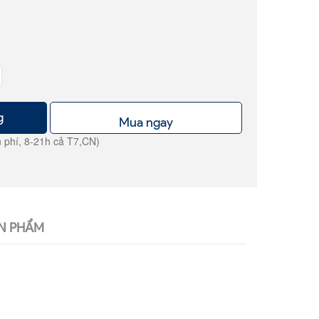
g
Mua ngay
 phí, 8-21h cả T7,CN)
N PHẨM