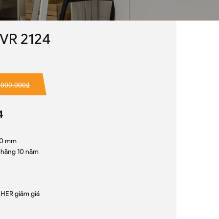
VR 2124
.000.000₫
4
50 mm
 hãng 10 năm
HER giảm giá