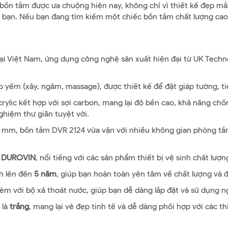
n tắm được ưa chuộng hiện nay, không chỉ vì thiết kế đẹp mắt m
 bạn. Nếu bạn đang tìm kiếm một chiếc bồn tắm chất lượng cao vớ
ại Việt Nam, ứng dụng công nghệ sản xuất hiện đại từ UK Techn
p yếm (xây, ngâm, massage), được thiết kế để đặt giáp tường, ti
rylic kết hợp với sợi carbon, mang lại độ bền cao, khả năng chố
ghiệm thư giãn tuyệt vời.
 mm, bồn tắm DVR 2124 vừa vặn với nhiều không gian phòng tắm,
u
DUROVIN
, nổi tiếng với các sản phẩm thiết bị vệ sinh chất lượn
h lên đến
5 năm
, giúp bạn hoàn toàn yên tâm về chất lượng và 
èm với bộ xả thoát nước, giúp bạn dễ dàng lắp đặt và sử dụng n
 là
trắng
, mang lại vẻ đẹp tinh tế và dễ dàng phối hợp với các th