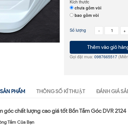
Kích thước
chưa gồm vòi
bao gồm vòi
Số lượng
-
+
Thêm vào giỏ hàn
Gọi đặt mua:
0987665517
(Miễn
SẢN PHẨM
THÔNG SỐ KĨ THUẬT
ĐÁNH GIÁ SẢ
 góc chất lượng cao giá tốt Bồn Tắm Góc DVR 2124
òng Tắm Của Bạn