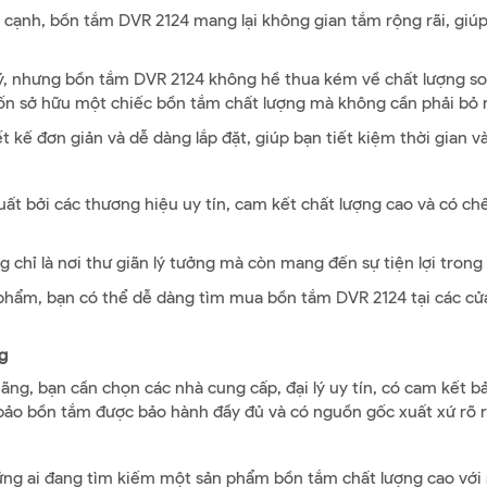
óc cạnh, bồn tắm DVR 2124 mang lại không gian tắm rộng rãi, giúp
lý, nhưng bồn tắm DVR 2124 không hề thua kém về chất lượng so 
ốn sở hữu một chiếc bồn tắm chất lượng mà không cần phải bỏ r
t kế đơn giản và dễ dàng lắp đặt, giúp bạn tiết kiệm thời gian 
uất bởi các thương hiệu uy tín, cam kết chất lượng cao và có ch
 chỉ là nơi thư giãn lý tưởng mà còn mang đến sự tiện lợi trong
 phẩm, bạn có thể dễ dàng tìm mua bồn tắm DVR 2124 tại các cửa 
g
, bạn cần chọn các nhà cung cấp, đại lý uy tín, có cam kết bảo
bảo bồn tắm được bảo hành đầy đủ và có nguồn gốc xuất xứ rõ 
ững ai đang tìm kiếm một sản phẩm bồn tắm chất lượng cao với m