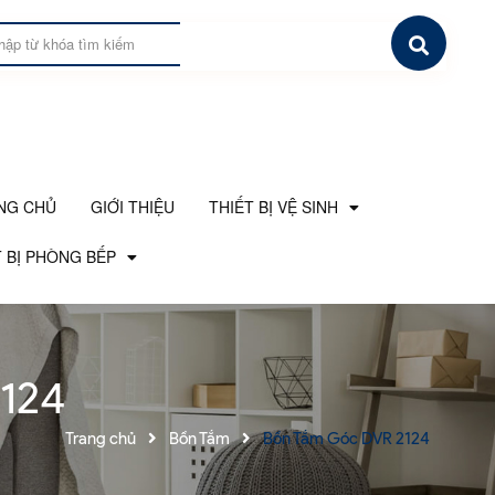
NG CHỦ
GIỚI THIỆU
THIẾT BỊ VỆ SINH
 BỊ PHÒNG BẾP
124
Trang chủ
Bồn Tắm
Bồn Tắm Góc DVR 2124