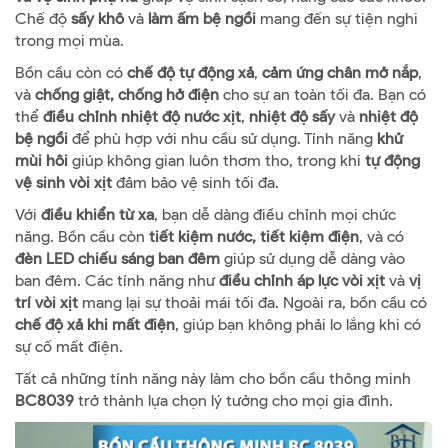
Chế độ
sấy khô
và
làm ấm bệ ngồi
mang đến sự tiện nghi
trong mọi mùa.
Bồn cầu còn có
chế độ tự động xả
,
cảm ứng chân mở nắp
,
và
chống giật, chống hở điện
cho sự an toàn tối đa. Bạn có
thể
điều chỉnh nhiệt độ nước xịt
,
nhiệt độ sấy
và
nhiệt độ
bệ ngồi
để phù hợp với nhu cầu sử dụng. Tính năng
khử
mùi hôi
giúp không gian luôn thơm tho, trong khi
tự động
vệ sinh vòi xịt
đảm bảo vệ sinh tối đa.
Với
điều khiển từ xa
, bạn dễ dàng điều chỉnh mọi chức
năng. Bồn cầu còn
tiết kiệm nước, tiết kiệm điện
, và có
đèn LED chiếu sáng ban đêm
giúp sử dụng dễ dàng vào
ban đêm. Các tính năng như
điều chỉnh áp lực vòi xịt
và
vị
trí vòi xịt
mang lại sự thoải mái tối đa. Ngoài ra, bồn cầu có
chế độ xả khi mất điện
, giúp bạn không phải lo lắng khi có
sự cố mất điện.
Tất cả những tính năng này làm cho bồn cầu thông minh
BC8039
trở thành lựa chọn lý tưởng cho mọi gia đình.