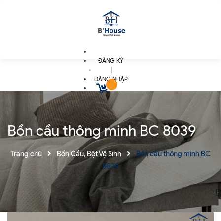
ĐĂNG KÝ
|
ĐĂNG NHẬP
Bồn cầu thông minh BC 8039
Trang chủ
Bồn Cầu, Bệt Vệ Sinh
Bồn cầu thông minh BC
8039