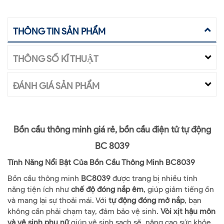
THÔNG TIN SẢN PHẨM
THÔNG SỐ KĨ THUẬT
ĐÁNH GIÁ SẢN PHẨM
Bồn cầu thông minh giá rẻ, bồn cầu điện tử tự động
BC 8039
Tính Năng Nổi Bật Của Bồn Cầu Thông Minh BC8039
Bồn cầu thông minh
BC8039
được trang bị nhiều tính
năng tiện ích như
chế độ đóng nắp êm
, giúp giảm tiếng ồn
và mang lại sự thoải mái. Với
tự động đóng mở nắp
, bạn
không cần phải chạm tay, đảm bảo vệ sinh.
Vòi xịt hậu môn
và vệ sinh phụ nữ
giúp vệ sinh sạch sẽ, nâng cao sức khỏe.