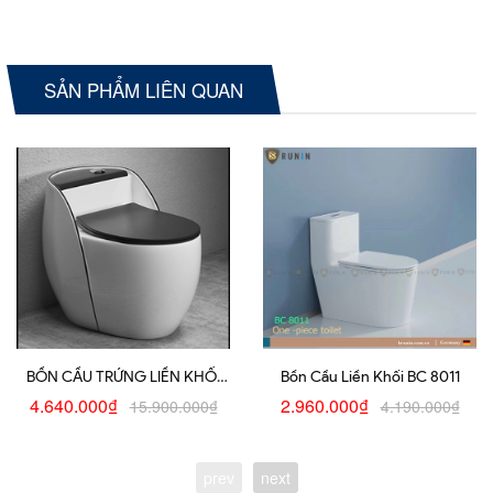
SẢN PHẨM LIÊN QUAN
BỒN CẦU TRỨNG LIỀN KHỐI
Bồn Cầu Liền Khối BC 8011
BC 8013B
4.640.000₫
2.960.000₫
15.900.000₫
4.190.000₫
prev
next