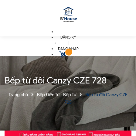
ĐĂNG KÝ
|
ĐĂNG NHẬP
Bếp từ đôi Canzy CZE 728
Trang chủ
Bếp Điện Từ - Bếp Từ
Bếp từ đôi Canzy CZE
728